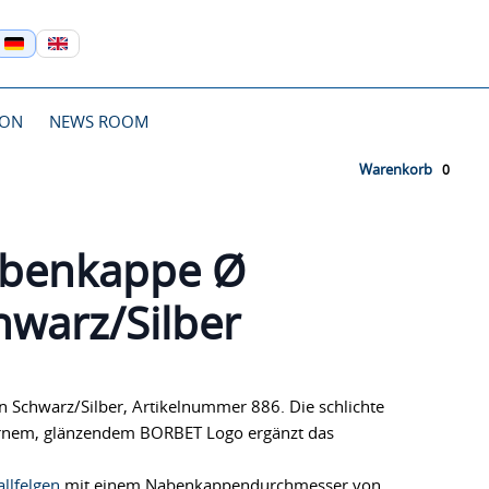
ION
NEWS ROOM
Warenkorb
benkappe Ø
warz/Silber
 Schwarz/Silber, Artikelnummer 886. Die schlichte
ernem, glänzendem BORBET Logo ergänzt das
llfelgen
mit einem Nabenkappendurchmesser von